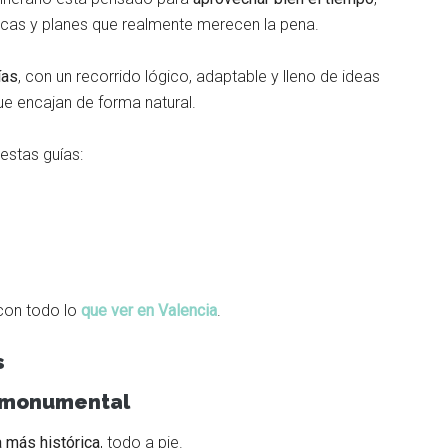
icas y planes que realmente merecen la pena.
ías
, con un recorrido lógico, adaptable y lleno de ideas
ue encajan de forma natural.
estas guías:
 con todo lo
que ver en Valencia
.
s
ia monumental
a más histórica
, todo a pie.