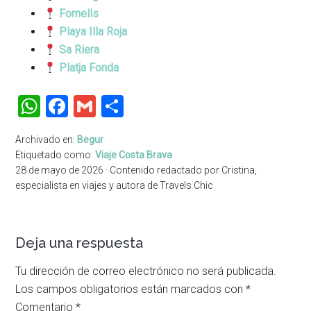
Fornells
Playa Illa Roja
Sa Riera
Platja Fonda
WhatsApp
Facebook
Gmail
Compartir
Archivado en:
Begur
Etiquetado como:
Viaje Costa Brava
28 de mayo de 2026
· Contenido redactado por
Cristina
,
especialista en viajes y autora de Travels Chic
Interacciones
Deja una respuesta
del
Tu dirección de correo electrónico no será publicada.
lector
Los campos obligatorios están marcados con
*
Comentario
*