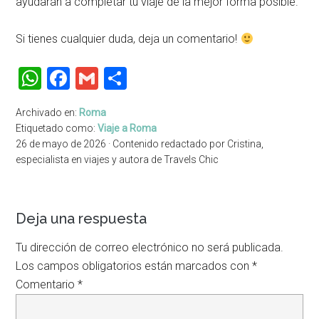
ayudarán a completar tu viaje de la mejor forma posible.
Si tienes cualquier duda, deja un comentario!
WhatsApp
Facebook
Gmail
Compartir
Archivado en:
Roma
Etiquetado como:
Viaje a Roma
26 de mayo de 2026
· Contenido redactado por
Cristina
,
especialista en viajes y autora de Travels Chic
Interacciones
Deja una respuesta
del
Tu dirección de correo electrónico no será publicada.
lector
Los campos obligatorios están marcados con
*
Comentario
*